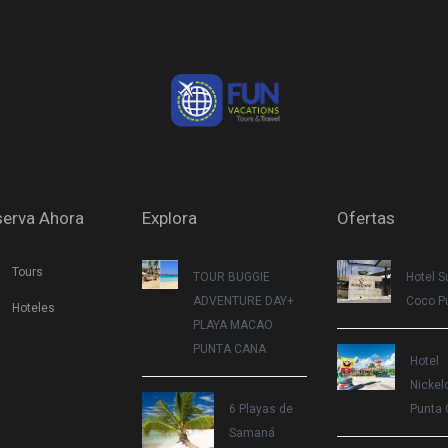
erva Ahora
Explora
Ofertas
Tours
TOUR BUGGIE
Hotel 
ADVENTURE DAY+
Coco P
Hoteles
PLAYA MACAO
PUNTA CANA
Hotel
Nickel
6 Playas de
Punta 
Samaná