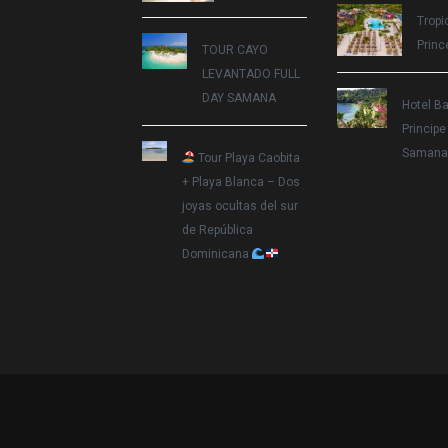
Tropi
Princ
TOUR CAYO
LEVANTADO FULL
DAY SAMANA
Hotel B
Princip
Samana
Tour Playa Caobita
+ Playa Blanca – Dos
joyas ocultas del sur
de República
Dominicana