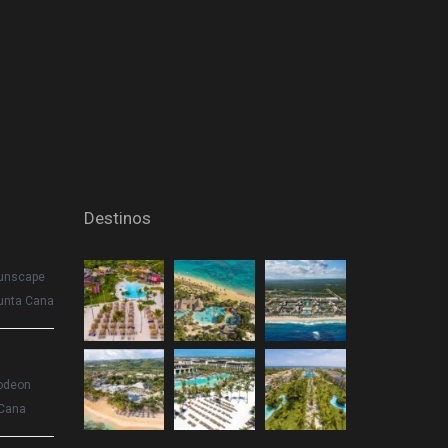
Destinos
Sunscape
unta Cana
odeon
Cana