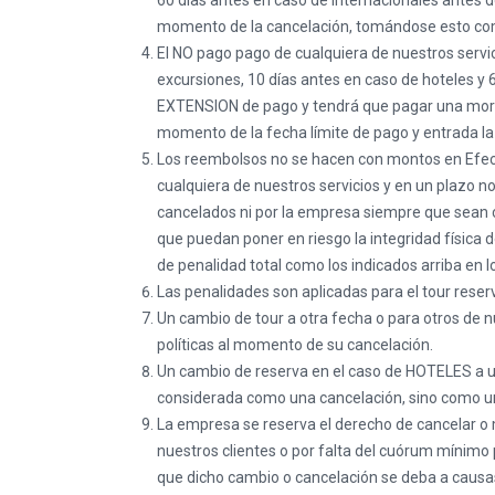
60 días antes en caso de internacionales antes
momento de la cancelación, tomándose esto como
El NO pago pago de cualquiera de nuestros servi
excursiones, 10 días antes en caso de hoteles y 6
EXTENSION de pago y tendrá que pagar una mora
momento de la fecha límite de pago y entrada la 
Los reembolsos no se hacen con montos en Efect
cualquiera de nuestros servicios y en un plazo 
cancelados ni por la empresa siempre que sean c
que puedan poner en riesgo la integridad física 
de penalidad total como los indicados arriba en lo
Las penalidades son aplicadas para el tour reser
Un cambio de tour a otra fecha o para otros de n
políticas al momento de su cancelación.
Un cambio de reserva en el caso de HOTELES a un 
considerada como una cancelación, sino como un
La empresa se reserva el derecho de cancelar o m
nuestros clientes o por falta del cuórum mínimo p
que dicho cambio o cancelación se deba a causas 