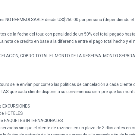
ales NO REEMBOLSABLE desde US$250.00 por persona (dependiendo el tou
tes de la fecha del tour, con penalidad de un 50% del total pagado hast
 nota de crédito en base a la diferencia entre el pago total hecho y el
 CANCELACION, COBRO TOTAL EL MONTO DE LA RESERVA. MONTO SEPA
urs se le envían por correo las políticas de cancelación a cada cliente 
AS que cada cliente dispone a su conveniencia siempre que los montos 
o de EXCURSIONES
o de HOTELES
aso de PAQUETES INTERNACIONALES.
eservados sin que el cliente de razones en un plazo de 3 días antes en c