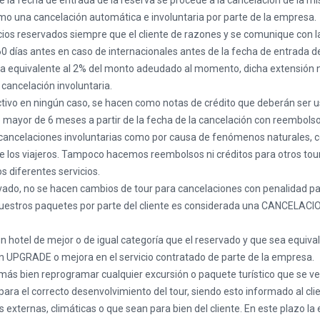
 de la fecha de entrada de la reserva se procede a la cancelación d
 una cancelación automática e involuntaria por parte de la empresa.
cios reservados siempre que el cliente de razones y se comunique con l
0 días antes en caso de internacionales antes de la fecha de entrada de l
 equivalente al 2% del monto adeudado al momento, dicha extensión n
cancelación involuntaria.
ivo en ningún caso, se hacen como notas de crédito que deberán ser us
no mayor de 6 meses a partir de la fecha de la cancelación con reembo
ancelaciones involuntarias como por causa de fenómenos naturales, con
de los viajeros. Tampoco hacemos reembolsos ni créditos para otros tour
s diferentes servicios.
vado, no se hacen cambios de tour para cancelaciones con penalidad parc
uestros paquetes por parte del cliente es considerada una CANCELACION d
hotel de mejor o de igual categoría que el reservado y que sea equival
 UPGRADE o mejora en el servicio contratado de parte de la empresa.
ás bien reprogramar cualquier excursión o paquete turístico que se vea 
ara el correcto desenvolvimiento del tour, siendo esto informado al clie
externas, climáticas o que sean para bien del cliente. En este plazo l