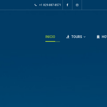
+1 829-887-8571
INICIO
TOURS
HO