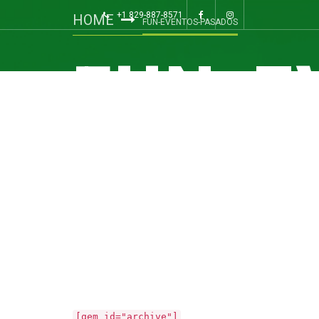
+1 829-887-8571
HOME
FUN-EVENTOS-PASADOS
FUN-E
INICIO
TOURS
HO
PASAD
[qem id="archive"]