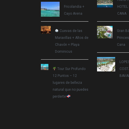
Fricolandia +
HOTEL
Cayo Arena
CANA
Cuevas de las
Gran B
Maravillas + Altos de
Princes
Chavón + Playa
Cana
Dominicus
LOPE
Tour Sur Profundo
COST
12 Puntos – 12
BAVA
lugares de belleza
natural que no puedes
perderte