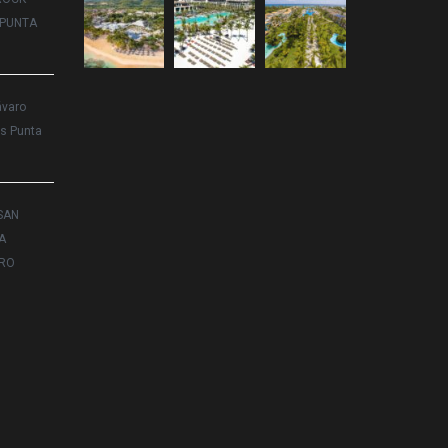
 PUNTA
ávaro
s Punta
SAN
A
RO