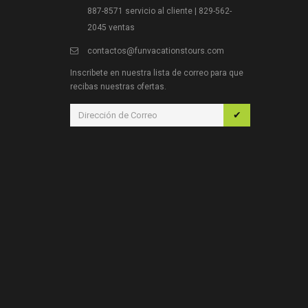
887-8571 servicio al cliente | 829-562-
2045 ventas
contactos@funvacationstours.com
Inscribete en nuestra lista de correo para que
recibas nuestras ofertas.
✔