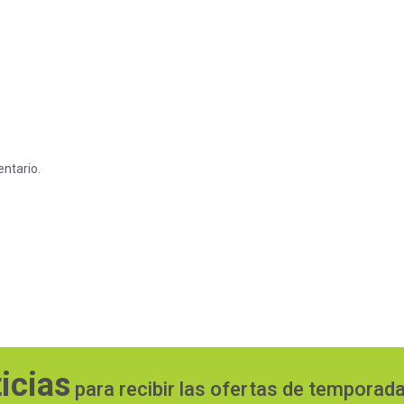
ntario.
icias
para recibir las ofertas de temporad