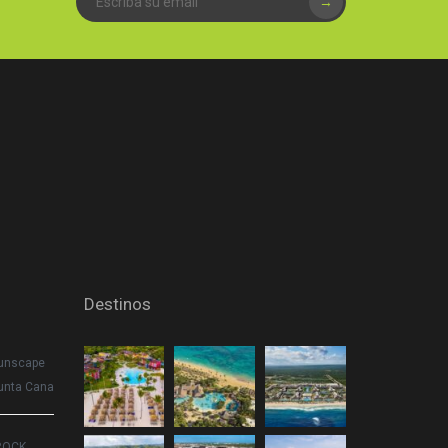
→
Destinos
Sunscape
unta Cana
ROCK