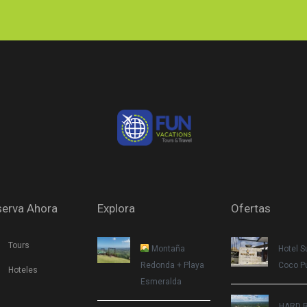
erva Ahora
Explora
Ofertas
Tours
Montaña
Hotel 
Redonda + Playa
Coco P
Hoteles
Esmeralda
HARD 